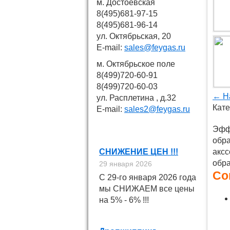
м. Достоевская
8(495)681-97-15
8(495)681-96-14
ул. Октябрьская, 20
E-mail:
sales@feygas.ru
м. Октябрьское поле
8(499)720-60-91
8(499)720-60-03
← Н
ул. Расплетина , д.32
Кате
E-mail:
sales2@feygas.ru
Новости
Эффе
обра
СНИЖЕНИЕ ЦЕН !!!
аксс
обра
29 января 2026
Cо
С 29-го января 2026 года
мы СНИЖАЕМ все цены
на 5% - 6% !!!