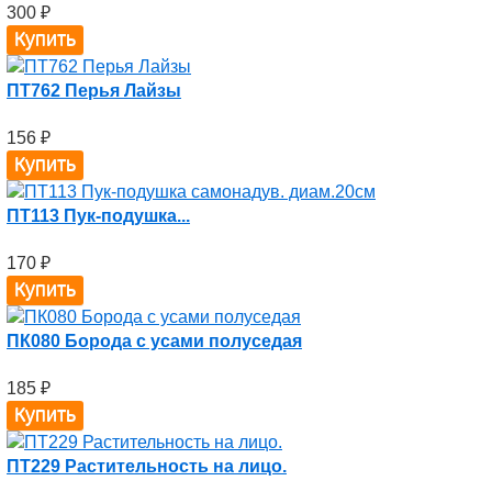
300
₽
ПТ762 Перья Лайзы
156
₽
ПТ113 Пук-подушка...
170
₽
ПК080 Борода с усами полуседая
185
₽
ПТ229 Растительность на лицо.