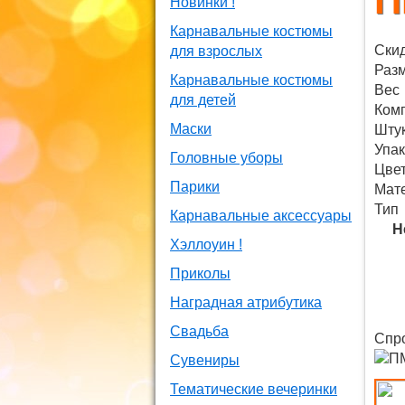
П
Новинки !
Карнавальные костюмы
Ски
для взрослых
Раз
Карнавальные костюмы
Вес
для детей
Ком
Маски
Штук
Упак
Головные уборы
Цве
Парики
Мат
Тип
Карнавальные аксессуары
Н
Хэллоуин !
Приколы
Наградная атрибутика
Свадьба
Спро
Сувениры
Тематические вечеринки