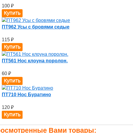
100
₽
ПТ962 Усы с бровями седые
115
₽
ПТ561 Нос клоуна поролон.
60
₽
ПТ710 Нос Буратино
120
₽
осмотренные Вами товары: