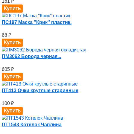
161
₽
ПС197 Маска ''Крик'' пластик.
68
₽
ПМ3062 Борода черная...
605
₽
ПТ413 Очки круглые старинные
100
₽
ПТ1543 Котелок Чаплина