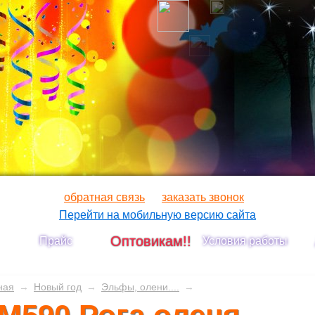
обратная связь
заказать звонок
Перейти на мобильную версию сайта
Оптовикам!!
Прайс
Условия работы
ная
→
Новый год
→
Эльфы, олени....
→