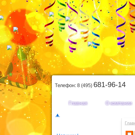
681-96-14
Телефон: 8 (495)
Главная
О компании
▲
Каталог товаров
Глав