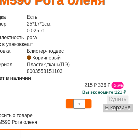
М590 Рога оленя
дка
Есть
мер
25*17*1см.
0.025 кг
плектность
рога
 в упаковке
шт.
овка
Блистер-подвес
т
Коричневый
ериал
Пластик,ткань(ПЭ)
8003558151103
ет в наличии
215
₽
336
₽
-36%
Вы экономите:121
₽
сить о товаре