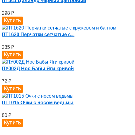
ПТ541 Цилиндр черный фетровый
298
₽
ПТ1620 Перчатки сетчатые с...
235
₽
ПУ002Д Нос Бабы Яги кривой
72
₽
ПТ1015 Очки с носом ведьмы
80
₽