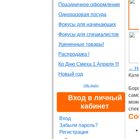
Праздничное оформление
Одноразовая посуда
Фокусы для начинающих
Фокусы для специалистов
Уцененные товары!
Распродажа !
Ко Дню Смеха 1 Апреля !!!
← Н
Новый год
Кате
YML-файл
Боро
само
Вход в личный
може
кабинет
спек
Cо
Вход
Забыли пароль?
Регистрация