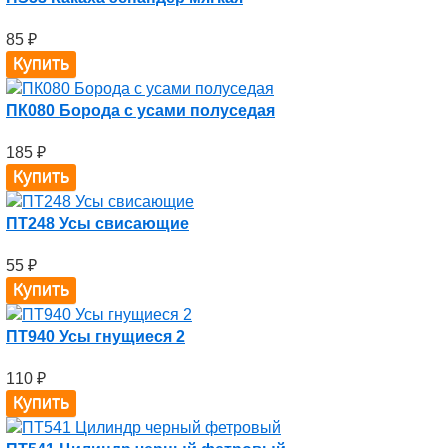
85
₽
ПК080 Борода с усами полуседая
185
₽
ПТ248 Усы свисающие
55
₽
ПТ940 Усы гнущиеся 2
110
₽