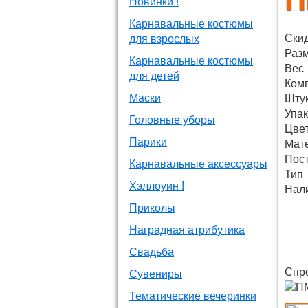
П
Новинки !
Карнавальные костюмы
Ски
для взрослых
Раз
Карнавальные костюмы
Вес
для детей
Ком
Маски
Штук
Упак
Головные уборы
Цве
Парики
Мат
Пос
Карнавальные аксессуары
Тип
Хэллоуин !
Нали
Приколы
Наградная атрибутика
Свадьба
Спро
Сувениры
Тематические вечеринки