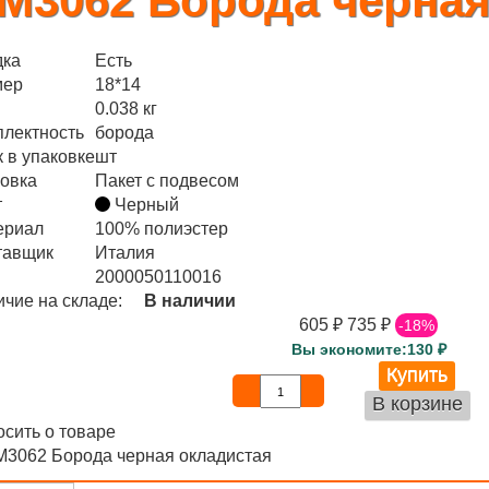
М3062 Борода черная
дка
Есть
мер
18*14
0.038 кг
плектность
борода
 в упаковке
шт
овка
Пакет с подвесом
т
Черный
ериал
100% полиэстер
тавщик
Италия
2000050110016
чие на складе:
В наличии
605
₽
735
₽
-18%
Вы экономите:130
₽
сить о товаре