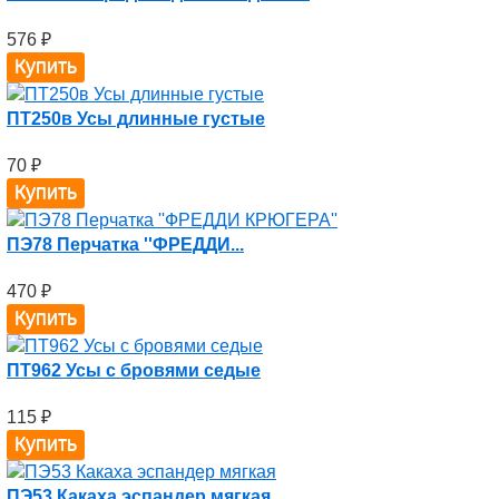
576
₽
ПТ250в Усы длинные густые
70
₽
ПЭ78 Перчатка ''ФРЕДДИ...
470
₽
ПТ962 Усы с бровями седые
115
₽
ПЭ53 Какаха эспандер мягкая