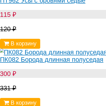
ПТ962 Усы с бровями седые
115
₽
120
₽
В корзину
ПК082 Борода длинная полуседая
300
₽
331
₽
В корзину