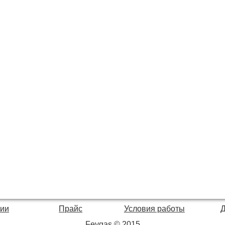
нии
Прайс
Условия работы
Feygas © 2015