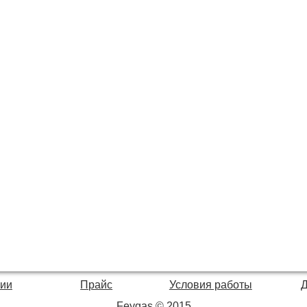
нии
Прайс
Условия работы
Feygas © 2015