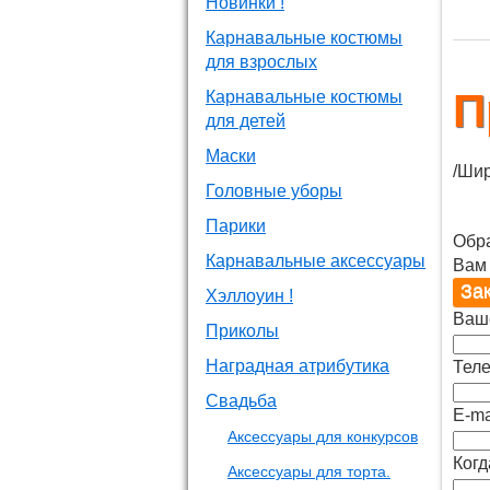
Новинки !
Карнавальные костюмы
для взрослых
П
Карнавальные костюмы
для детей
Маски
/Шир
Головные уборы
Парики
Обр
Карнавальные аксессуары
Вам
Хэллоуин !
Ваш
Приколы
Наградная атрибутика
Теле
Свадьба
E-ma
Аксессуары для конкурсов
Когд
Аксессуары для торта.