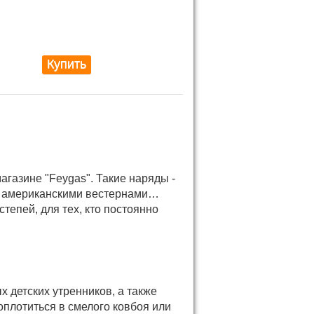
газине "Feygas". Такие наряды -
и с американскими вестернами…
степей, для тех, кто постоянно
 детских утренников, а также
оплотиться в смелого ковбоя или