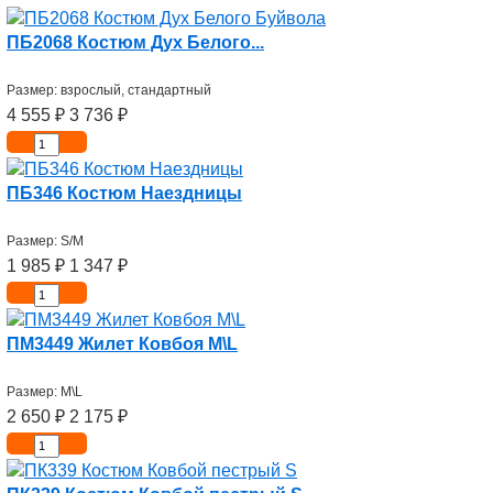
ПБ2068 Костюм Дух Белого...
Размер: взрослый, стандартный
4 555
₽
3 736
₽
ПБ346 Костюм Наездницы
Размер: S/M
1 985
₽
1 347
₽
ПМ3449 Жилет Ковбоя M\L
Размер: M\L
2 650
₽
2 175
₽