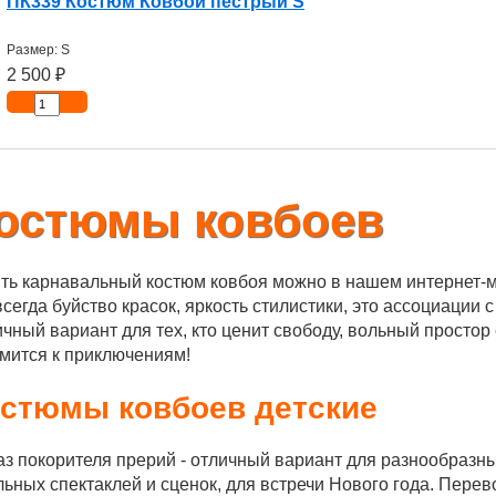
ПК339 Костюм Ковбой пестрый S
Размер: S
2 500
₽
остюмы ковбоев
ть карнавальный костюм ковбоя можно в нашем интернет-ма
всегда буйство красок, яркость стилистики, это ассоциаци
чный вариант для тех, кто ценит свободу, вольный простор 
мится к приключениям!
стюмы ковбоев детские
з покорителя прерий - отличный вариант для разнообразных
ьных спектаклей и сценок, для встречи Нового года. Перев