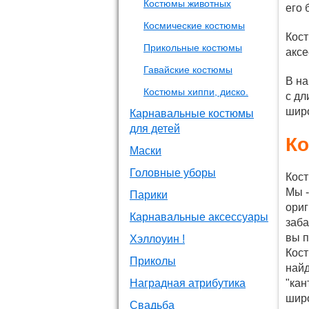
Костюмы животных
его 
Космические костюмы
Кост
Прикольные костюмы
аксе
Гавайские костюмы
В на
Костюмы хиппи, диско.
с дл
широ
Карнавальные костюмы
для детей
Ко
Маски
Головные уборы
Кост
Мы -
Парики
ориг
Карнавальные аксессуары
заба
вы п
Хэллоуин !
Кост
Приколы
найд
Наградная атрибутика
"кан
широ
Свадьба