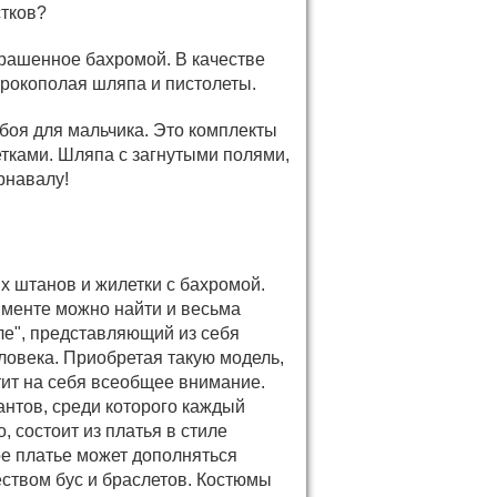
стков?
крашенное бахромой. В качестве
ирокополая шляпа и пистолеты.
боя для мальчика. Это комплекты
ками. Шляпа с загнутыми полями,
рнавалу!
х штанов и жилетки с бахромой.
именте можно найти и весьма
ле", представляющий из себя
ловека. Приобретая такую модель,
ит на себя всеобщее внимание.
антов, среди которого каждый
, состоит из платья в стиле
ое платье может дополняться
ством бус и браслетов. Костюмы