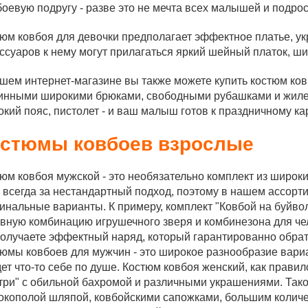
боевую подругу - разве это не мечта всех малышей и подро
юм ковбоя для девочки предполагает эффектное платье, у
ссуаров к нему могут прилагаться яркий шейный платок, ш
шем интернет-магазине вы также можете купить костюм ков
инными широкими брюками, свободными рубашками и жилет
кий пояс, пистолет - и ваш малыш готов к праздничному ка
стюмы ковбоев взрослые
юм ковбоя мужской - это необязательно комплект из широки
 всегда за нестандартный подход, поэтому в нашем ассорт
инальные варианты. К примеру, комплект "Ковбой на буйво
вную комбинацию игрушечного зверя и комбинезона для че
олучаете эффектный наряд, который гарантированно обрат
юмы ковбоев для мужчин - это широкое разнообразие вари
ет что-то себе по душе. Костюм ковбоя женский, как правило
три" с обильной бахромой и различными украшениями. Так
кополой шляпой, ковбойскими сапожками, большим количе