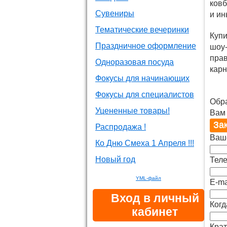
ковб
Сувениры
и ин
Тематические вечеринки
Купи
Праздничное оформление
шоу-
прав
Одноразовая посуда
кар
Фокусы для начинающих
Фокусы для специалистов
Обр
Уцененные товары!
Вам
Распродажа !
Ваш
Ко Дню Смеха 1 Апреля !!!
Новый год
Теле
YML-файл
E-ma
Вход в личный
Когд
кабинет
Крат