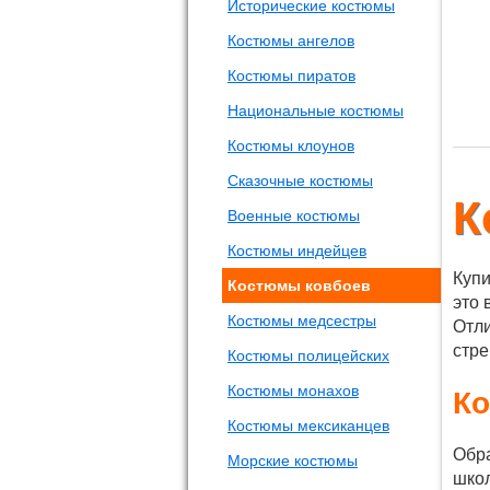
Исторические костюмы
Костюмы ангелов
Костюмы пиратов
Национальные костюмы
Костюмы клоунов
Сказочные костюмы
К
Военные костюмы
Костюмы индейцев
Купи
Костюмы ковбоев
это 
Костюмы медсестры
Отли
стре
Костюмы полицейских
Костюмы монахов
Ко
Костюмы мексиканцев
Обра
Морские костюмы
школ