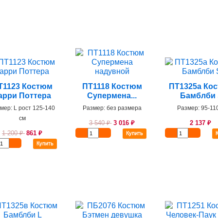
Т1123 Костюм
ПТ1118 Костюм
ПТ1325а Ко
арри Поттера
Супермена...
Бамблби
мер: L рост 125-140
Размер: без размера
Размер: 95-11
см
3 540
₽
3 016
₽
2 137
₽
1 200
₽
861
₽