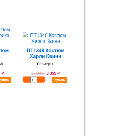
тюм
ПТ1348 Костюм
.
Харли Квинн
48
Размер: L
0
₽
3 938
₽
3 355
₽