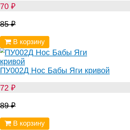
70
₽
85
₽
В корзину
ПУ002Д Нос Бабы Яги кривой
72
₽
89
₽
В корзину