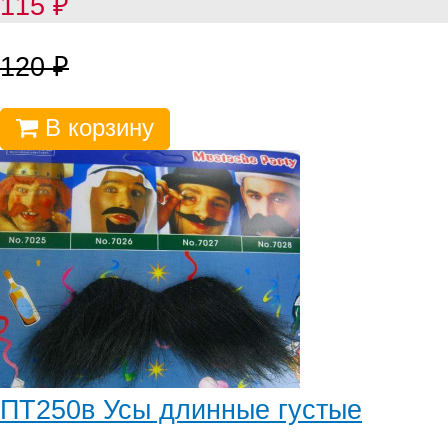
115
₽
120
₽
В корзину
ПТ250в Усы длинные густые