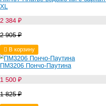
XL
2 384
₽
2 905
₽
В корзину
ПМ3206 Пончо-Паутина
1 500
₽
1 825
₽