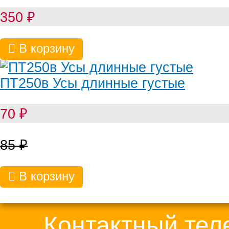
350
₽
В корзину
ПТ250в Усы длинные густые
70
₽
85
₽
В корзину
Контактный те