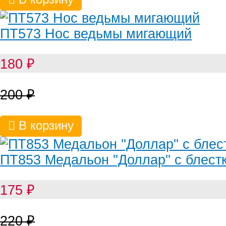
ПТ573 Нос ведьмы мигающий
180
₽
200
₽
В корзину
ПТ853 Медальон ''Доллар'' с блест
175
₽
220
₽