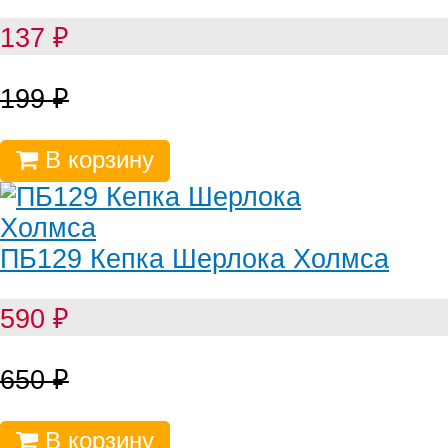
137
₽
199
₽
В корзину
ПБ129 Кепка Шерлока Холмса
590
₽
650
₽
В корзину