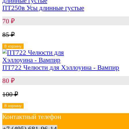
ПТ250в Усы длинные густые
70
₽
85
₽
В корзину
ПТ722 Челюсти для Хэллоуина - Вампир
80
₽
100
₽
В корзину
Контактный телефон
+7 (495) 681-96-14