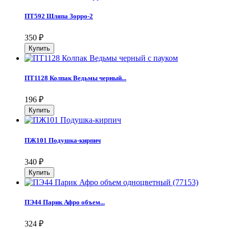
ПТ592 Шляпа Зорро-2
350
₽
ПТ1128 Колпак Ведьмы черный...
196
₽
ПЖ101 Подушка-кирпич
340
₽
ПЭ44 Парик Афро объем...
324
₽