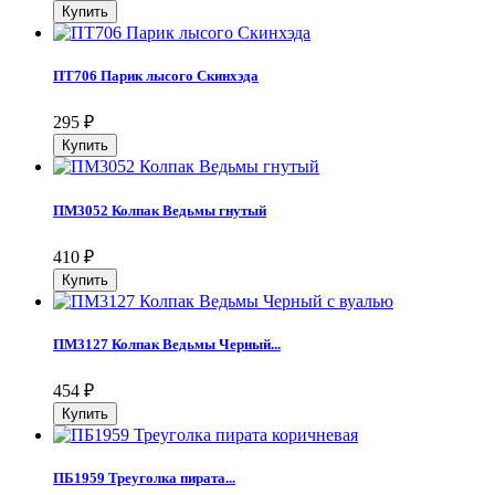
ПТ706 Парик лысого Скинхэда
295
₽
ПМ3052 Колпак Ведьмы гнутый
410
₽
ПМ3127 Колпак Ведьмы Черный...
454
₽
ПБ1959 Треуголка пирата...