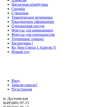
Приколы
Наградная атрибутика
Свадьба
Сувениры
Тематические вечеринки
Праздничное оформление
Одноразовая посуда
Фокусы для начинающих
Фокусы для специалистов
Уцененные товары!
Распродажа !
Ко Дню Смеха 1 Апреля !!!
Новый год
Вход в личный кабинет
Вход
Забыли пароль?
Регистрация
м. Достоевская
8(495)681-97-15