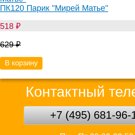
ПК120 Парик ''Мирей Матье''
518
₽
629
₽
В корзину
Контактный те
+7 (495) 681-96-