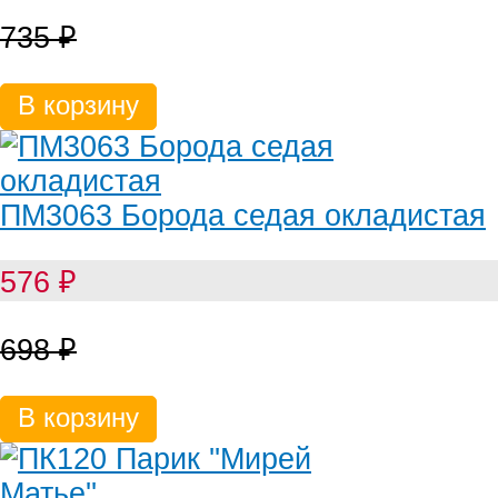
735
₽
В корзину
ПМ3063 Борода седая окладистая
576
₽
698
₽
В корзину