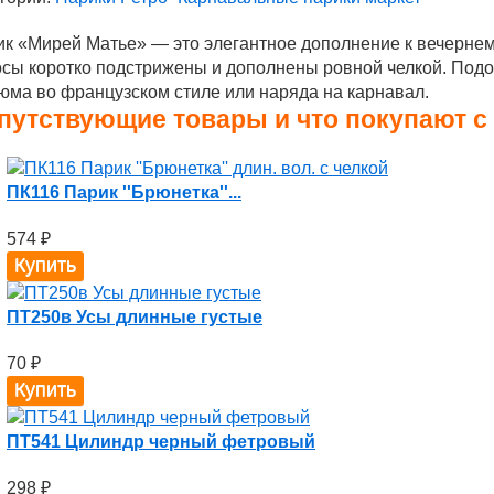
к «Мирей Матье» — это элегантное дополнение к вечернем
сы коротко подстрижены и дополнены ровной челкой. Подо
юма во французском стиле или наряда на карнавал.
путствующие товары и что покупают с
ПК116 Парик ''Брюнетка''...
574
₽
ПТ250в Усы длинные густые
70
₽
ПТ541 Цилиндр черный фетровый
298
₽