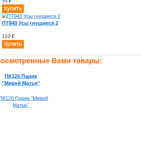
55
₽
ПТ940 Усы гнущиеся 2
110
₽
осмотренные Вами товары:
ПК120 Парик
''Мирей Матье''