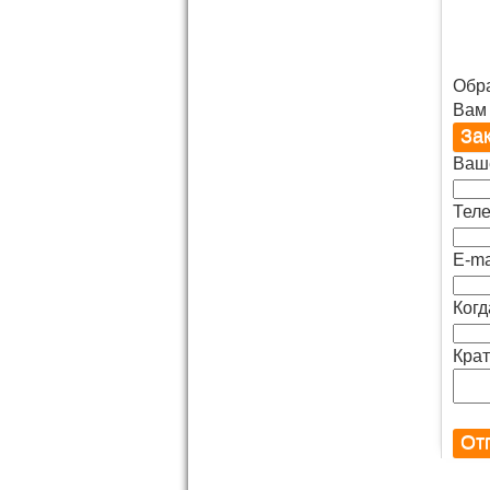
Обр
Вам
Ваш
Теле
E-ma
Когд
Крат