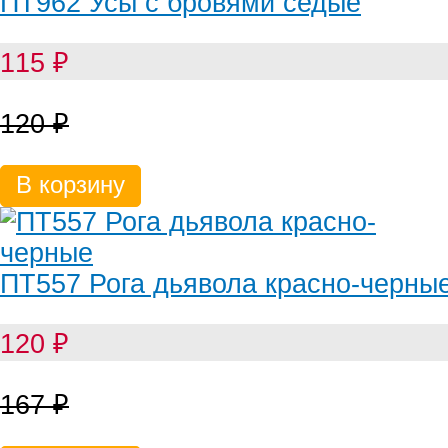
ПТ962 Усы с бровями седые
115
₽
120
₽
В корзину
ПТ557 Рога дьявола красно-черны
120
₽
167
₽