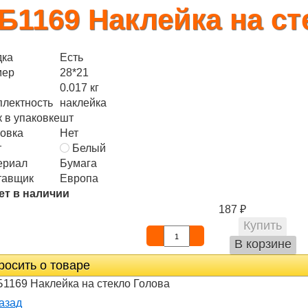
Б1169 Наклейка на ст
дка
Есть
мер
28*21
0.017 кг
плектность
наклейка
 в упаковке
шт
овка
Нет
т
Белый
ериал
Бумага
тавщик
Европа
ет в наличии
187
₽
росить о товаре
азад