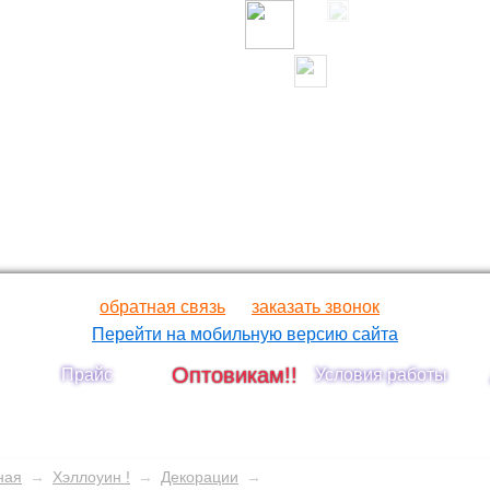
обратная связь
заказать звонок
Перейти на мобильную версию сайта
Оптовикам!!
Прайс
Условия работы
ная
→
Хэллоуин !
→
Декорации
→