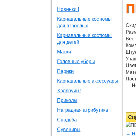
П
Новинки !
Карнавальные костюмы
Ски
для взрослых
Раз
Карнавальные костюмы
Вес
для детей
Ком
Маски
Штук
Упак
Головные уборы
Цве
Парики
Мат
Пос
Карнавальные аксессуары
Н
Хэллоуин !
Приколы
Наградная атрибутика
Сп
Свадьба
Сувениры
← Н