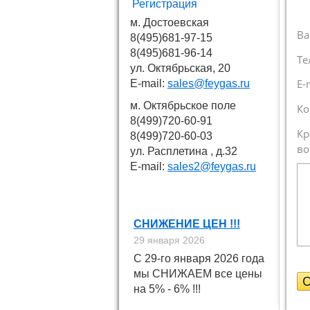
Регистрация
м. Достоевская
Ва
8(495)681-97-15
8(495)681-96-14
Те
ул. Октябрьская, 20
E-
E-mail:
sales@feygas.ru
м. Октябрьское поле
Ко
8(499)720-60-91
Кр
8(499)720-60-03
во
ул. Расплетина , д.32
E-mail:
sales2@feygas.ru
Новости
СНИЖЕНИЕ ЦЕН !!!
29 января 2026
С 29-го января 2026 года
мы СНИЖАЕМ все цены
на 5% - 6% !!!