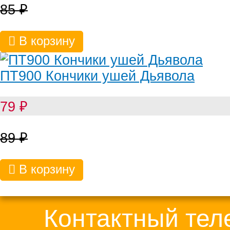
85
₽
В корзину
ПТ900 Кончики ушей Дьявола
79
₽
89
₽
В корзину
Контактный те