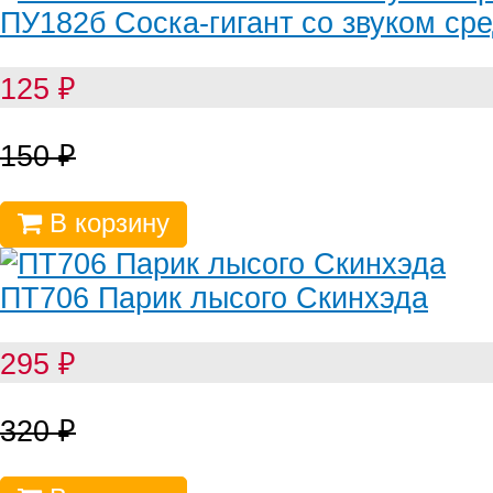
ПУ182б Соска-гигант со звуком ср
125
₽
150
₽
В корзину
ПТ706 Парик лысого Скинхэда
295
₽
320
₽