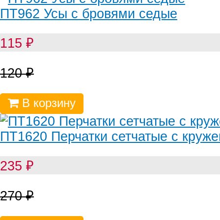
ПТ962 Усы с бровями седые
115
₽
120
₽
В корзину
ПТ1620 Перчатки сетчатые с круже
235
₽
270
₽