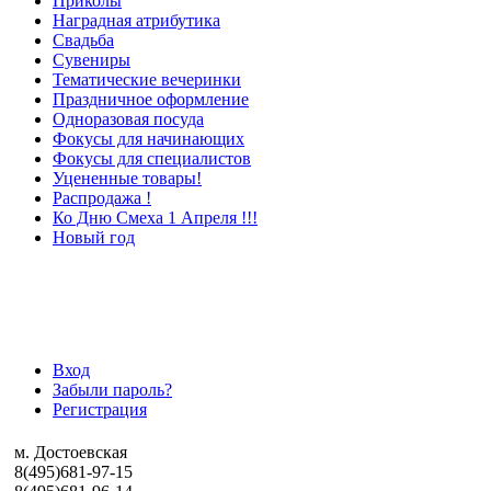
Приколы
Наградная атрибутика
Свадьба
Сувениры
Тематические вечеринки
Праздничное оформление
Одноразовая посуда
Фокусы для начинающих
Фокусы для специалистов
Уцененные товары!
Распродажа !
Ко Дню Смеха 1 Апреля !!!
Новый год
Вход в личный кабинет
Вход
Забыли пароль?
Регистрация
м. Достоевская
8(495)681-97-15