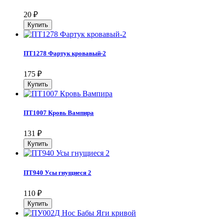
20
₽
ПТ1278 Фартук кровавый-2
175
₽
ПТ1007 Кровь Вампира
131
₽
ПТ940 Усы гнущиеся 2
110
₽