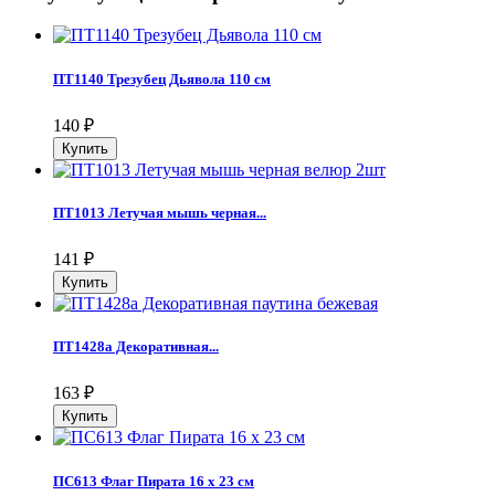
ПТ1140 Трезубец Дьявола 110 см
140
₽
ПТ1013 Летучая мышь черная...
141
₽
ПТ1428а Декоративная...
163
₽
ПС613 Флаг Пирата 16 х 23 см