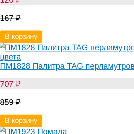
167
₽
В корзину
ПМ1828 Палитра TAG перламутров
707
₽
859
₽
В корзину