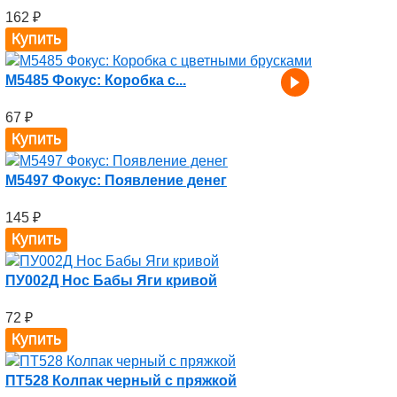
162
₽
M5485 Фокус: Коробка с...
67
₽
M5497 Фокус: Появление денег
145
₽
ПУ002Д Нос Бабы Яги кривой
72
₽
ПТ528 Колпак черный с пряжкой