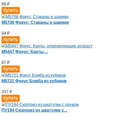
88
₽
M5706 Фокус: Стаканы и шарики
94
₽
M5447 Фокус: Карты,...
87
₽
M5721 Фокус Бомба из кубиков
337
₽
ПУ194 Сюрприз из шкатулки с...