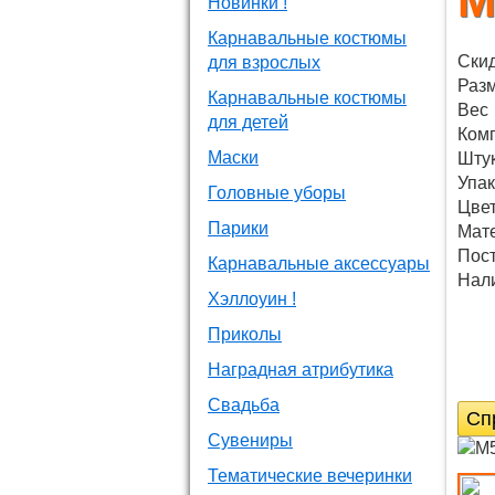
M
Новинки !
Карнавальные костюмы
Ски
для взрослых
Раз
Карнавальные костюмы
Вес
для детей
Ком
Маски
Штук
Упак
Головные уборы
Цве
Парики
Мат
Пос
Карнавальные аксессуары
Нали
Хэллоуин !
Приколы
Наградная атрибутика
Свадьба
Сп
Сувениры
Тематические вечеринки