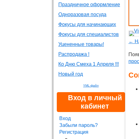
Праздничное оформление
Одноразовая посуда
Фокусы для начинающих
Фокусы для специалистов
← Н
Уцененные товары!
Распродажа !
Появ
про
Ко Дню Смеха 1 Апреля !!!
Cо
Новый год
YML-файл
Вход в личный
кабинет
Вход
Забыли пароль?
Регистрация