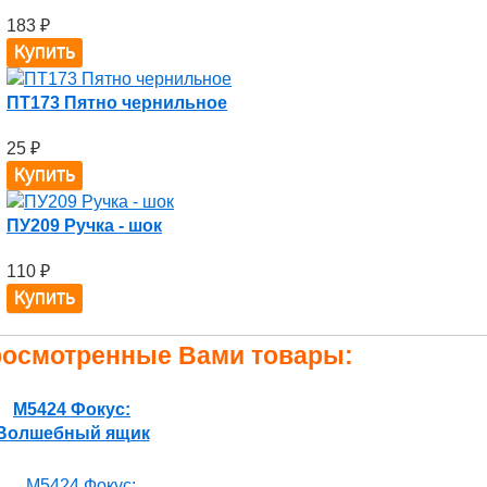
183
₽
ПТ173 Пятно чернильное
25
₽
ПУ209 Ручка - шок
110
₽
осмотренные Вами товары:
M5424 Фокус:
Волшебный ящик