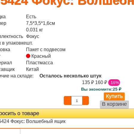
5424 Фокус: Волшеб
дка
Есть
мер
7,5*3,5*1,6см
0.031 кг
плектность
Фокус
 в упаковке
шт.
овка
Пакет с подвесом
т
Красный
ериал
Пластмасса
тавщик
Китай
чие на складе:
Осталось несколько штук
135
₽
160
₽
-16%
Вы экономите:25
₽
росить о товаре