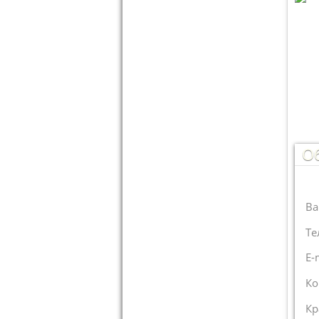
О
Ва
Те
E-
Ко
Кр