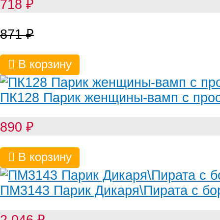
718
₽
871
₽
В корзину
ПК128 Парик женщины-вамп с про
890
₽
В корзину
ПМ3143 Парик Дикаря\Пирата с бо