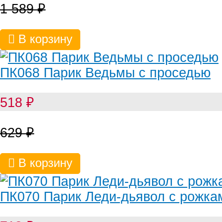
1 589
₽
В корзину
ПК068 Парик Ведьмы с проседью
518
₽
629
₽
В корзину
ПК070 Парик Леди-дьявол с рожка