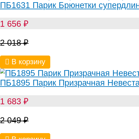
ПБ1631 Парик Брюнетки супердли
1 656
₽
2 018
₽
В корзину
ПБ1895 Парик Призрачная Невест
1 683
₽
2 049
₽