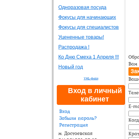
Одноразовая посуда
Фокусы для начинающих
Фокусы для специалистов
Уцененные товары!
Распродажа !
Обр
Ко Дню Смеха 1 Апреля !!!
Вам 
Новый год
Ваш
YML-файл
Вход в личный
Теле
кабинет
E-ma
Вход
Забыли пароль?
Когд
Регистрация
м. Достоевская
Кра