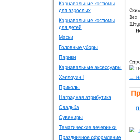
Карнавальные костюмы
Ски
для взрослых
Вес
Карнавальные костюмы
Шту
для детей
Н
Маски
Головные уборы
Парики
Спро
Карнавальные аксессуары
← Н
Хэллоуин !
Приколы
Пр
Наградная атрибутика
Свадьба
П
Сувениры
Тематические вечеринки
Праздничное оформление