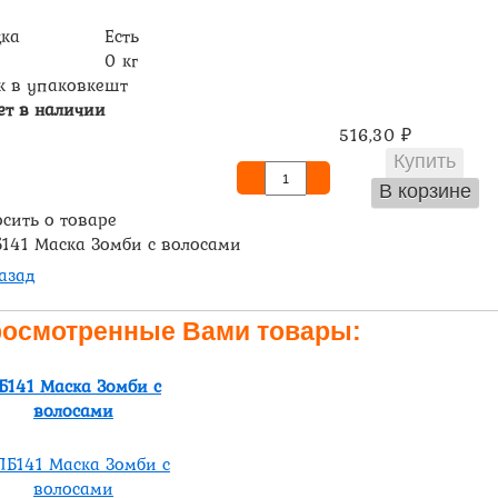
дка
Есть
0 кг
к в упаковке
шт
ет в наличии
516,30
₽
сить о товаре
азад
осмотренные Вами товары:
Б141 Маска Зомби с
волосами