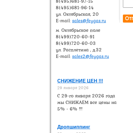
8(495)681-97-15
8(495)681-96-14
ул. Октябрьская, 20
E-mail:
sales@feygas.ru
м. Октябрьское поле
8(499)720-60-91
8(499)720-60-03
ул. Расплетина , д.32
E-mail:
sales2@feygas.ru
Новости
СНИЖЕНИЕ ЦЕН !!!
29 января 2026
С 29-го января 2026 года
мы СНИЖАЕМ все цены на
5% - 6% !!!
Дропшиппинг