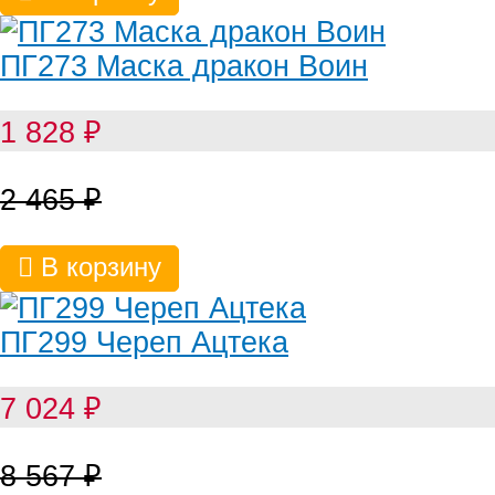
ПГ273 Маска дракон Воин
1 828
₽
2 465
₽
В корзину
ПГ299 Череп Ацтека
7 024
₽
8 567
₽