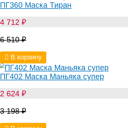
ПГ360 Маска Тиран
4 712
₽
6 510
₽
В корзину
ПГ402 Маска Маньяка супер
2 624
₽
3 198
₽