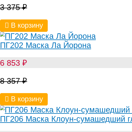
3 375
₽
В корзину
ПГ202 Маска Ла Йорона
6 853
₽
8 357
₽
В корзину
ПГ206 Маска Клоун-сумашедший г