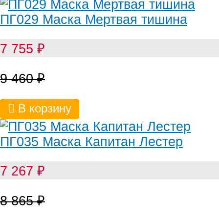
ПГ029 Маска Мертвая тишина
7 755
₽
9 460
₽
В корзину
ПГ035 Маска Капитан Лестер
7 267
₽
8 865
₽